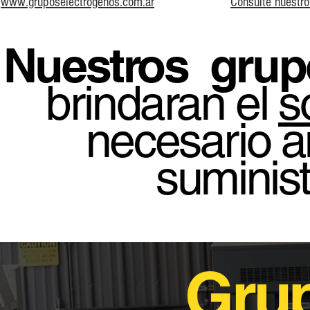
www.gruposelectrogenos.com.ar
Consulte nuestro
Nuestros grup
brindaran el
s
necesario a
suminist
Gru