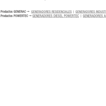
→
Productos GENERAC
GENERADORES RESIDENCIALES
|
GENERADORES INDUST
→
GENERADORES DIESEL POWERTEC
|
GENERADORES A
Productos POWERTEC
GrupoKVA
®,
GrupoKVA SUR
,
TodoGeneradores
®,
Ottomotores
®,
PowerGroup
®, son marcas registrada