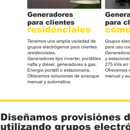
Generadores
Gener
para clientes
para c
residenciales
come
Tenemos una amplia variedad de
Grupos elec
grupos electrógenos para clientes
para uso co
residenciales.
Generadores 
Generadores tipo inverter, portátiles
y estaciona
nafta y diésel, generadores a gas.
275 kVa en 
Energía portátil o estacionaria.
Ofrecemos s
Ofrecemos soluciones de arranque
manual y au
manual y automática.
Diseñamos provisiónes d
utilizando grupos electr